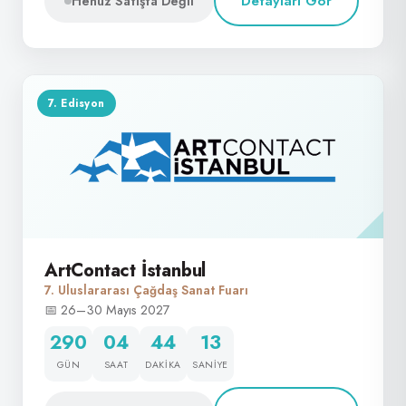
Detayları Gör
Henüz Satışta Değil
7. Edisyon
ArtContact İstanbul
7. Uluslararası Çağdaş Sanat Fuarı
📅 26–30 Mayıs 2027
290
04
44
12
GÜN
SAAT
DAKIKA
SANIYE