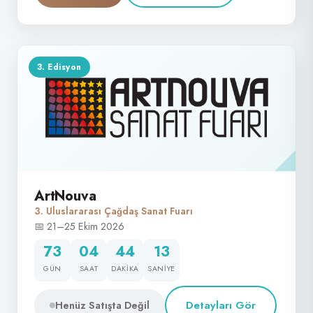
3. Edisyon
ArtNouva
3. Uluslararası Çağdaş Sanat Fuarı
📅 21–25 Ekim 2026
73
04
44
12
GÜN
SAAT
DAKIKA
SANIYE
Detayları Gör
Henüz Satışta Değil