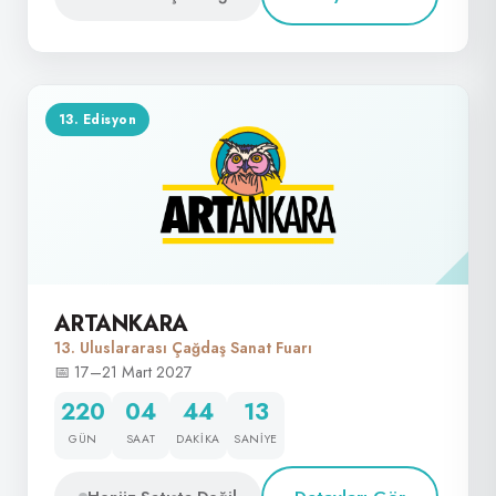
13. Edisyon
ARTANKARA
13. Uluslararası Çağdaş Sanat Fuarı
📅 17–21 Mart 2027
220
04
44
12
GÜN
SAAT
DAKIKA
SANIYE