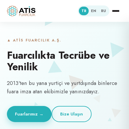
TR
EN
RU
▲ ATİS FUARCILIK A.Ş.
Fuarcılıkta Tecrübe ve
Yenilik
2013'ten bu yana yurtiçi ve yurtdışında binlerce
fuara imza atan ekibimizle yanınızdayız.
Fuarlarımız →
Bize Ulaşın