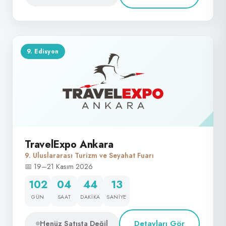
9. Edisyon
TravelExpo Ankara
9. Uluslararası Turizm ve Seyahat Fuarı
📅 19–21 Kasım 2026
102
04
44
12
GÜN
SAAT
DAKIKA
SANIYE
Detayları Gör
Henüz Satışta Değil