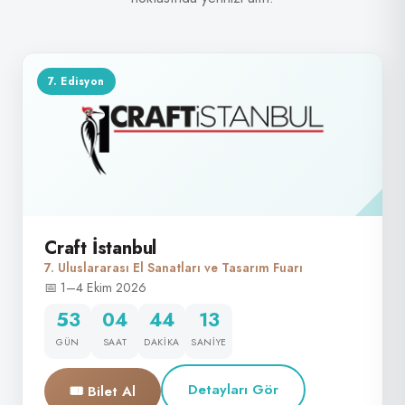
7. Edisyon
Craft İstanbul
7. Uluslararası El Sanatları ve Tasarım Fuarı
📅 1–4 Ekim 2026
53
04
44
12
GÜN
SAAT
DAKIKA
SANIYE
Detayları Gör
🎟 Bilet Al