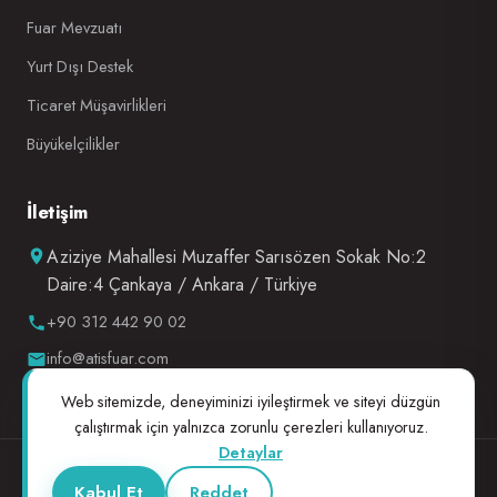
Fuar Mevzuatı
Yurt Dışı Destek
Ticaret Müşavirlikleri
Büyükelçilikler
İletişim
Aziziye Mahallesi Muzaffer Sarısözen Sokak No:2
Daire:4 Çankaya / Ankara / Türkiye
+90 312 442 90 02
info@atisfuar.com
Web sitemizde, deneyiminizi iyileştirmek ve siteyi düzgün
çalıştırmak için yalnızca zorunlu çerezleri kullanıyoruz.
Detaylar
© 2026 ATİS Fuarcılık A.Ş. — Tüm hakları saklıdır.
Kabul Et
Reddet